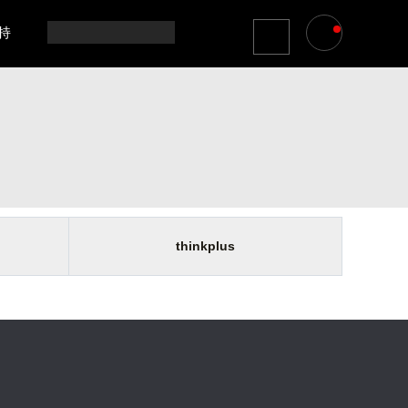
持
thinkplus